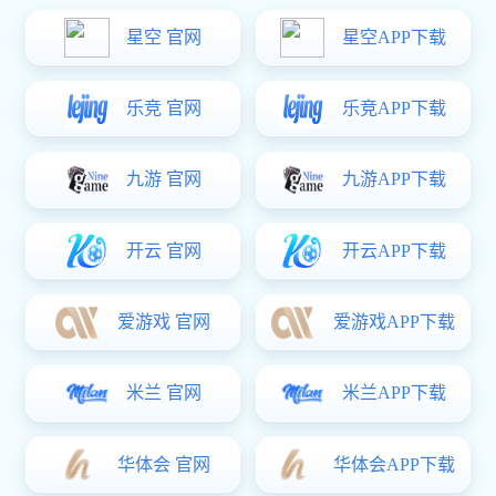
OR-6N135
OR-6N135
高效率的AlGaAs LED和高速光学探测器组成
拥有交流和直流隔离
改善了传统光电晶体管耦合器的速度
共模瞬态抗扰度
高隔离电压
规格书下载