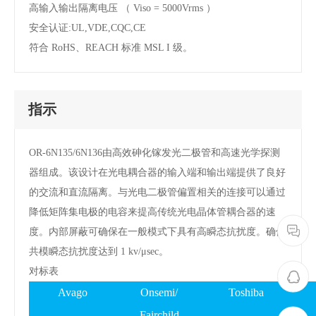
高输入输出隔离电压 （ Viso = 5000Vrms ）
安全认证:UL,VDE,CQC,CE
符合 RoHS、REACH 标准 MSL I 级。
指示
OR-6N135/6N136由高效砷化镓发光二极管和高速光学探测
器组成。该设计在光电耦合器的输入端和输出端提供了良好
的交流和直流隔离。与光电二极管偏置相关的连接可以通过
降低矩阵集电极的电容来提高传统光电晶体管耦合器的速
度。内部屏蔽可确保在一般模式下具有高瞬态抗扰度。确保
共模瞬态抗扰度达到 1 kv/μsec。
对标表
Avago
Onsemi/
Toshiba
Fairchild