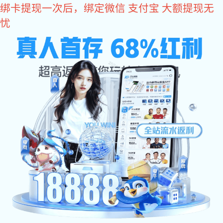
亿万28
亿万28
产品中心
光电耦合器
高速隔离运放光耦
6N13X系列
OR-6N135