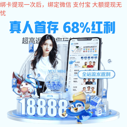
亿万28
亿万28
产品中心
光电耦合器
IGBT隔离驱动
IGBT光耦系列
OR-3120