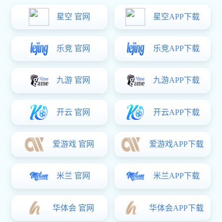
OR-3120
IGBT驱动光耦
具有MOSFET高输入阻抗和GTR低导通压降特性提供隔离反馈
高隔离电压
3.0A输出电流
工业温度范围：–40°C 至 110°C
宽工作 VCC 范围
规格书下载
0755-2998 0661
联系热线