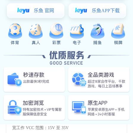
立即咨询
特征
指示
应用范围
产品规格
特征
VCM = 1500V 时最小共模抑制 （CMR） 为 35 kV/μs
最大低电平输出电压 （VOL） 1.0V，无需负栅极驱动
ICC = 5 mA 最大电源电流
带迟滞的欠压锁定保护 （UVLO）
宽工作 VCC 范围：15V 至 35V