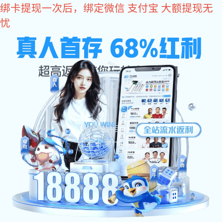
亿万28
背光
亿万28:
亿万28:
亿万
红外对管系列
显示
背光
010
015
020
304
型号
颜色
尺寸 （mm）
可视