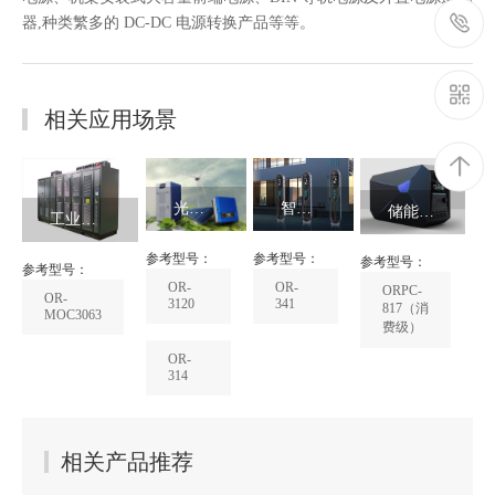
器,种类繁多的 DC-DC 电源转换产品等等。
相关应用场景
光伏
智能
储能电
工业变
逆变
充电
源
参考型号：
参考型号：
参考型号：
频器
参考型号：
OR-
OR-
ORPC-
器
桩
OR-
3120
341
817（消
MOC3063
费级）
OR-
314
相关产品推荐