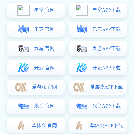
OR-480
SO6
6.81*4.5*3.18
500
Copyright @ 2022 亿万28游戏官网(官方)网站 版权归属
备案号：粤ICP备18127377号
var _hmt = _hmt || []; (function() { var hm =
document.createElement("script"); hm.src =
"https://hm.baidu.com/hm.js?25a8b6ddd6dc7b9a90aeb1f51e218aa6";
var s = document.getElementsByTagName("script")[0];
s.parentNode.insertBefore(hm, s); })();
亿万28-科技赋能场景,让娱
乐更有趣。
亿万28官网-追求健康,你我一起成长
HOME-亿万
28「强保障平台,更省心娱乐」
login_亿万28·(官方)代理招商直营
平台
亿万28游戏官网(官方)网站