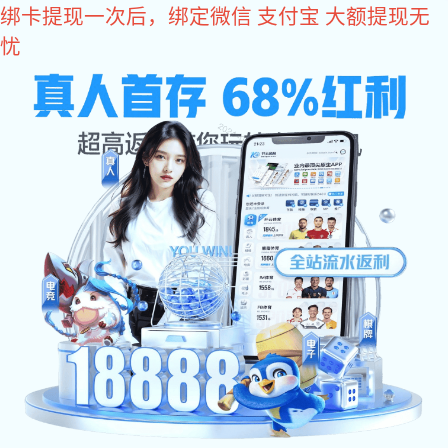
亿万28
IPM门驱动接口光耦
Intelligent Power Module
晶体管光耦
达林顿光耦
高速隔离运放光耦
可
480
型号
封装
封装尺寸(mm)
隔离电压(