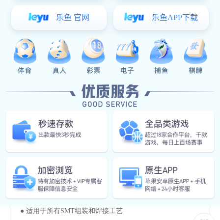
特征
指示
应用范围
产品规格
特征
1、光通量±5%
2、正向电压±0.1V
指示
● 适用于所有SMT组装和焊接工艺