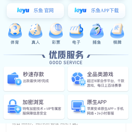
特征
指示
应用范围
产品规格
特征
IF = 5 mA 时的开路电压，TYP为 7 V IF = 5 mA 时的短路电
流，TYP为 7 μA
高输入输出隔离电压 （ Viso = 3，750Vrms ）
工作温度范围宽，-40°C至100°C。
安全认证:UL,VDE,CQC,CE
符合 RoHS、REACH 标准 MSL I 级。