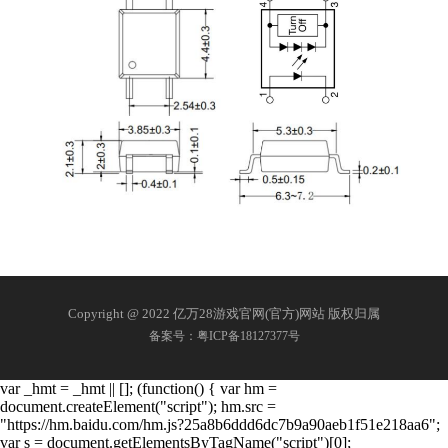
Copyright @ 2022 亿万28游戏官网(官方)网站 版权归属
备案号：粤ICP备18127377号
var _hmt = _hmt || []; (function() { var hm =
document.createElement("script"); hm.src =
"https://hm.baidu.com/hm.js?25a8b6ddd6dc7b9a90aeb1f51e218aa6";
var s = document.getElementsByTagName("script")[0];